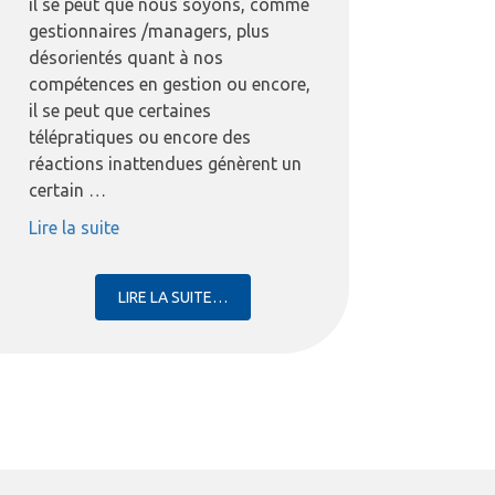
il se peut que nous soyons, comme
gestionnaires /managers, plus
désorientés quant à nos
compétences en gestion ou encore,
il se peut que certaines
télépratiques ou encore des
réactions inattendues génèrent un
certain …
« COACHING AD HOC »
Lire la suite
LIRE LA SUITE…