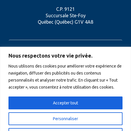
C.P. 9121
Succursale Ste-Foy
Québec (Québec) G1V 4A8
418 956-1026
Nous respectons votre vie privée.
Nous utilisons des cookies pour améliorer votre expérience de
navigation, diffuser des publicités ou des contenus
personnalisés et analyser notre trafic. En cliquant sur « Tout
CONTACTEZ-NOUS
accepter », vous consentez à notre utilisation des cookies.
Ce site utilise des cookies pour vous assurer
Accepter tout
la meilleure expérience sur notre site.
En apprendre plus
Personnaliser
Compris!
Tous droits réservés - © 2026 Chronos RH -
Politique de